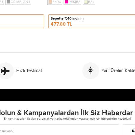
EJ
GRIMELANJ
EKRU
PEMBE
BEJ
Sepette %40 indirim
477,00 TL
Hızlı Teslimat
Yerli Üretim Kalite
olun & Kampanyalardan İlk Siz Haberdar
En son haberleri ilk alan siz olmak ve harika tekliflerden yararlanmak için bültenimize kaydolun!
K