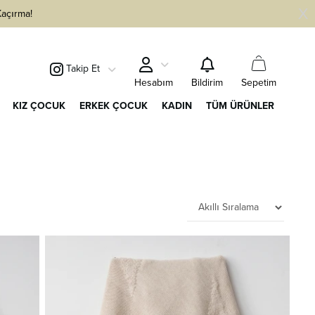
Kaçırma!
Takip Et
Sepetim
Hesabım
Bildirim
KIZ ÇOCUK
ERKEK ÇOCUK
KADIN
TÜM ÜRÜNLER