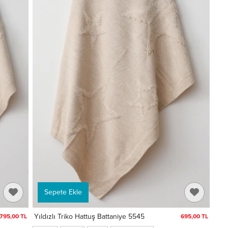
Sepete Ekle
Yıldızlı Triko Hattuş Battaniye 5545
795,00 TL
695,00 TL