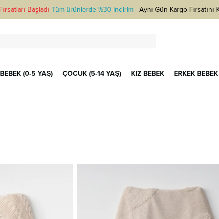
ırsatları Başladı
Tüm ürünlerde %30 indirim
-
Aynı Gün Kargo Fırsatını 
BEBEK (0-5 YAŞ)
ÇOCUK (5-14 YAŞ)
KIZ BEBEK
ERKEK BEBEK