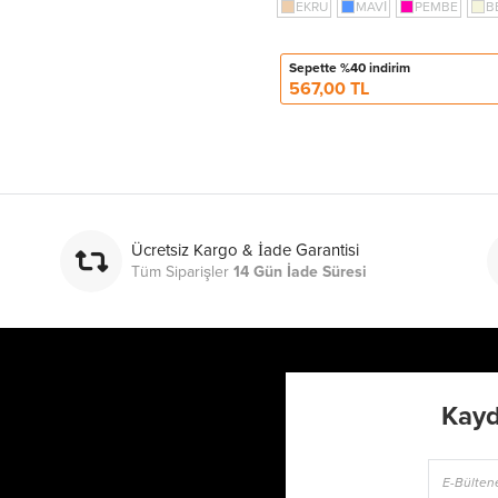
EKRU
MAVİ
PEMBE
B
Sepette %40 indirim
567,00 TL
Ücretsiz Kargo & İade Garantisi
Tüm Siparişler
14 Gün İade Süresi
Kayd