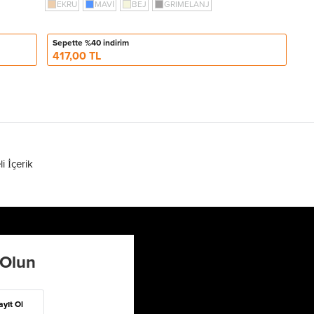
EKRU
MAVİ
BEJ
GRIMELANJ
Sepette %40 indirim
417,00 TL
li İçerik
 Olun
ayıt Ol