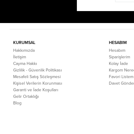
KURUMSAL
HESABIM
Hakkımızda
Hesabım
İletişim
Siparişlerim
Cayma Hakkı
Kolay İade
Gizlilik - Güvenlik Politikası
Kargom Nere
Mesafeli Satış Sözleşmesi
Favori Listem
Kişisel Verilerin Korunması
Davet Gönde
Garanti ve İade Koşulları
Gelir Ortaklığı
Blog