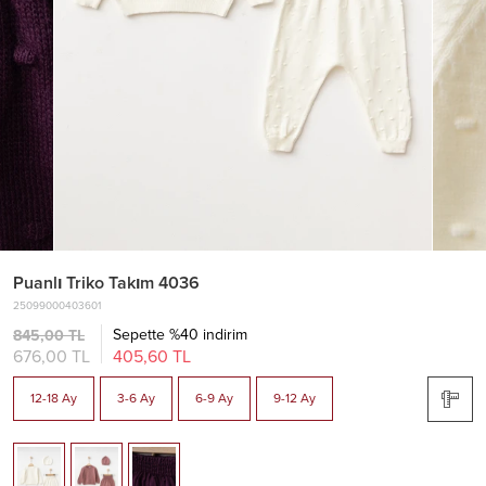
Puanlı Triko Takım 4036
25099000403601
Sepette %40 indirim
845,00 TL
676,00 TL
405,60 TL
12-18 Ay
3-6 Ay
6-9 Ay
9-12 Ay