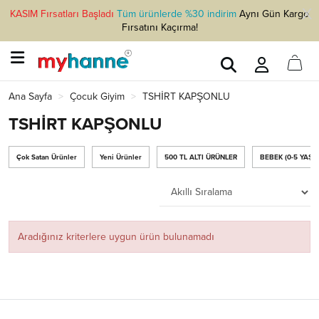
KASIM Fırsatları Başladı
Tüm ürünlerde %30 indirim
Aynı Gün Kargo
Fırsatını Kaçırma!
Ana Sayfa
Çocuk Giyim
TSHİRT KAPŞONLU
TSHİRT KAPŞONLU
Çok Satan Ürünler
Yeni Ürünler
500 TL ALTI ÜRÜNLER
BEBEK (0-5 YAŞ)
Aradığınız kriterlere uygun ürün bulunamadı