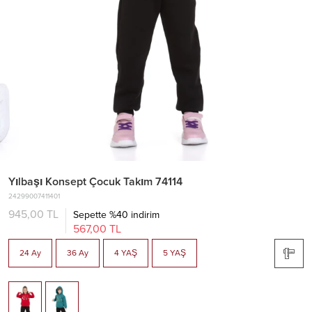
Yılbaşı Konsept Çocuk Takım 74114
24299007411401
945,00 TL
Sepette %40 indirim
567,00 TL
24 Ay
36 Ay
4 YAŞ
5 YAŞ