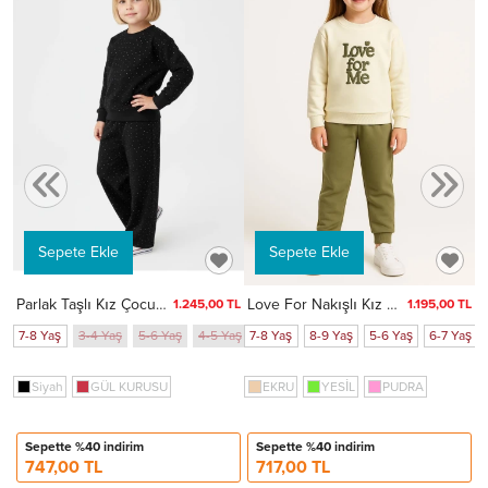
TL
aş
6-7 Yaş
7
NE
Sepete Ekle
Sepete Ekle
Parlak Taşlı Kız Çocuk Takım 20459
Love For Nakışlı Kız Çocuk Takım 20457
1.245,00 TL
1.195,00 TL
7-8 Yaş
3-4 Yaş
5-6 Yaş
4-5 Yaş
7-8 Yaş
6-7 Yaş
8-9 Yaş
5-6 Yaş
6-7 Yaş
Siyah
GÜL KURUSU
EKRU
YESİL
PUDRA
Sepette %40 indirim
Sepette %40 indirim
747,00 TL
717,00 TL