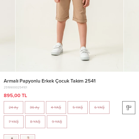
Armalı Papyonlu Erkek Çocuk Takım 2541
25199000254101
895,00 TL
24 Ay
36 Ay
4 YAŞ
5 YAŞ
6 YAŞ
7 YAŞ
8 YAŞ
9 YAŞ