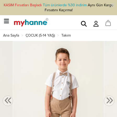
KASIM Fırsatları Başladı
Tüm ürünlerde %30 indirim
Aynı Gün Kargo
Fırsatını Kaçırma!
Ana Sayfa
ÇOCUK (5-14 YAŞ)
Takım