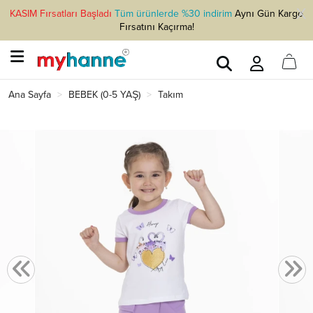
KASIM Fırsatları Başladı
Tüm ürünlerde %30 indirim
Aynı Gün Kargo
Fırsatını Kaçırma!
Ana Sayfa
BEBEK (0-5 YAŞ)
Takım