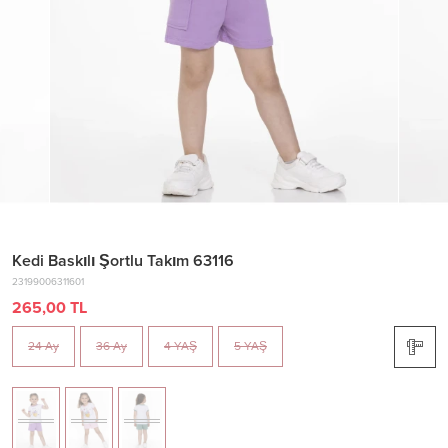
Kedi Baskılı Şortlu Takım 63116
23199006311601
265,00 TL
24 Ay
36 Ay
4 YAŞ
5 YAŞ